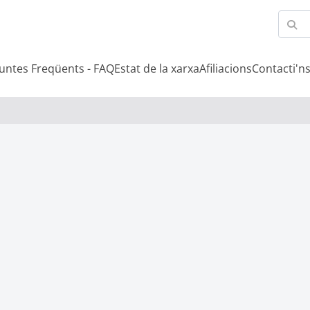
untes Freqüents - FAQ
Estat de la xarxa
Afiliacions
Contacti'n