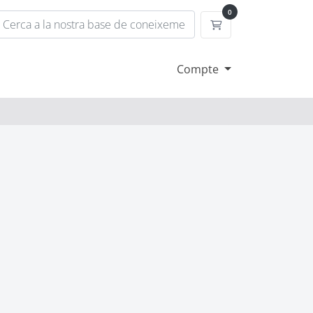
0
Carro de Comande
s
Compte