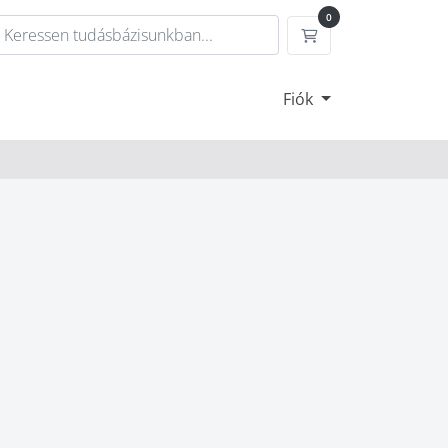
0
Bevásárlókosár
Fiók