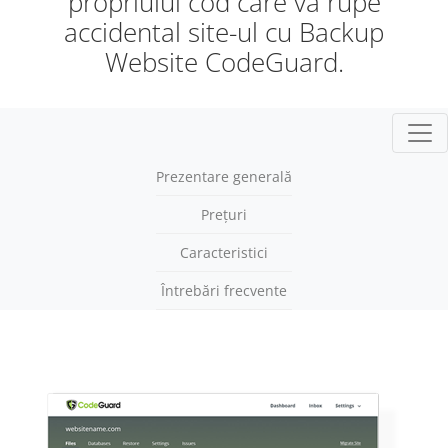
propriului cod care vă rupe
accidental site-ul cu Backup
Website CodeGuard.
Navi
Prezentare generală
Prețuri
Caracteristici
Întrebări frecvente