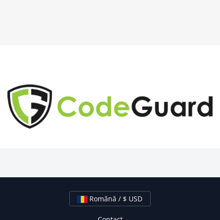
Română / $ USD
Contact