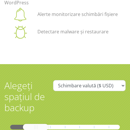
WordPress
Alerte monitorizare schimbări fișiere
Detectare malware și restaurare
Alegeți
spațiul de
backup